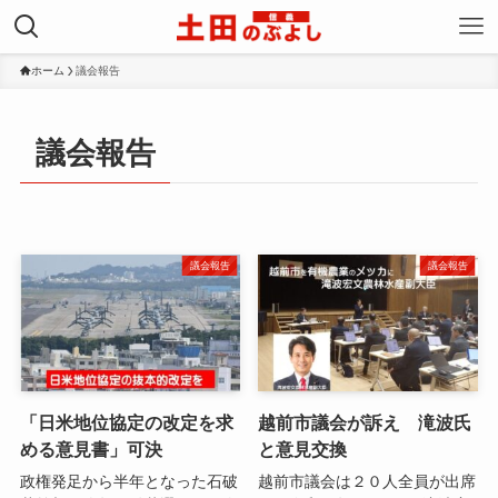
ホーム
議会報告
議会報告
議会報告
議会報告
「日米地位協定の改定を求
越前市議会が訴え 滝波氏
める意見書」可決
と意見交換
政権発足から半年となった石破
越前市議会は２０人全員が出席