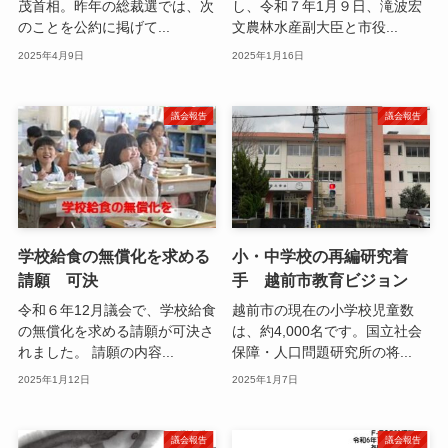
茂首相。昨年の総裁選では、次
し、令和７年1月９日、滝波宏
のことを公約に掲げて...
文農林水産副大臣と市役...
2025年4月9日
2025年1月16日
議会報告
議会報告
学校給食の無償化を求める
小・中学校の再編研究着
請願 可決
手 越前市教育ビジョン
令和６年12月議会で、学校給食
越前市の現在の小学校児童数
の無償化を求める請願が可決さ
は、約4,000名です。国立社会
れました。 請願の内容...
保障・人口問題研究所の将...
2025年1月12日
2025年1月7日
議会報告
議会報告