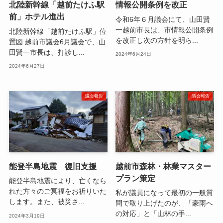
北陸新幹線「越前たけふ駅
情報公開条例を改正
前」ホテル進出
令和6年６月議会にて、山田賢
一越前市長は、市情報公開条例
北陸新幹線「越前たけふ駅」位
を改正し次の方針を明ら...
置図 越前市議会6月議会で、山
田賢一市長は、打診し...
2024年6月24日
2024年6月27日
議会報告
議会報告
能登半島地震 復旧支援
越前市森林・林業マスター
プラン策定
能登半島地震により、亡くなら
れた方々のご冥福をお祈りいた
私が議員になって最初の一般質
します。また、被災さ...
問で取り上げたのが、「豪雨へ
の対応」と「山林の手...
2024年3月19日