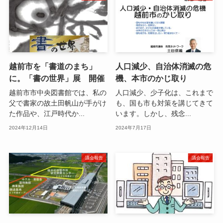
越前市を「書道のまち」
人口減少、自治体消滅の危
に。「書の世界」展 開催
機、本市のかじ取り
越前市市中央図書館では、私の
人口減少、少子化は、これまで
父で書家の故土田帆山が手がけ
も、国も市も対策を講じてきて
た作品や、江戸時代か...
います。しかし、残念...
2024年12月14日
2024年7月17日
議会報告
議会報告